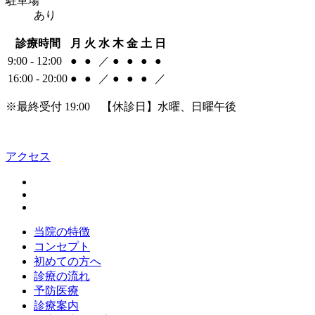
駐車場
あり
診療時間
月
火
水
木
金
土
日
9:00 - 12:00
●
●
／
●
●
●
●
16:00 - 20:00
●
●
／
●
●
●
／
※最終受付 19:00 【休診日】水曜、日曜午後
アクセス
当院の特徴
コンセプト
初めての方へ
診療の流れ
予防医療
診療案内