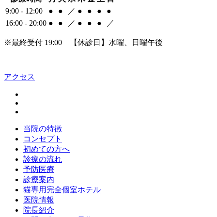
9:00 - 12:00
●
●
／
●
●
●
●
16:00 - 20:00
●
●
／
●
●
●
／
※最終受付 19:00 【休診日】水曜、日曜午後
アクセス
当院の特徴
コンセプト
初めての方へ
診療の流れ
予防医療
診療案内
猫専用完全個室ホテル
医院情報
院長紹介