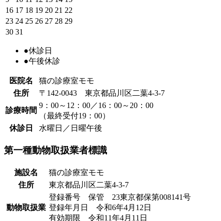
16
17
18
19
20
21
22
23
24
25
26
27
28
29
30
31
●
休診日
●
午後休診
医院名
猫の診療室モモ
住所
〒142-0043 東京都品川区二葉4-3-7
9：00～12：00／16：00～20：00
診療時間
（最終受付19：00）
休診日
水曜日／日曜午後
第一種動物取扱業者標識
施設名
猫の診療室モモ
住所
東京都品川区二葉4-3-7
登録番号 保管 23東京都保第008141号
動物取扱業
登録年月日 令和6年4月12日
有効期限 令和11年4月11日