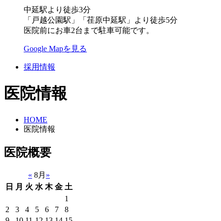
中延駅より徒歩3分
「戸越公園駅」「荏原中延駅」より徒歩5分
医院前にお車2台まで駐車可能です。
Google Mapを見る
採用情報
医院情報
HOME
医院情報
医院概要
«
8月
»
日
月
火
水
木
金
土
1
2
3
4
5
6
7
8
9
10
11
12
13
14
15